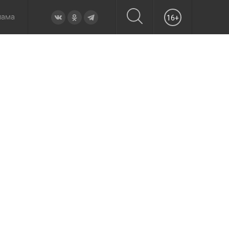
лама
16+
овье
а неделю
Образование
Вчера
Вечерние
Происшествия
Утренние
Официально