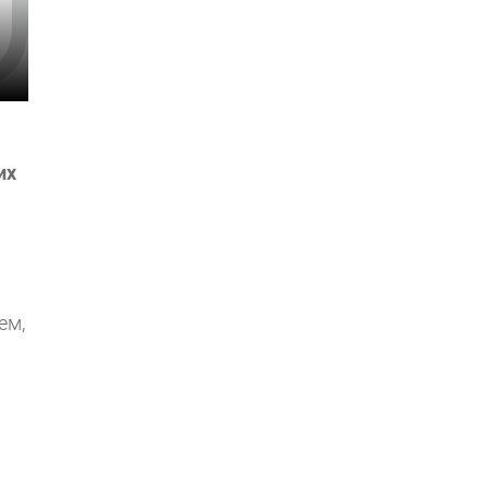
их
ем,