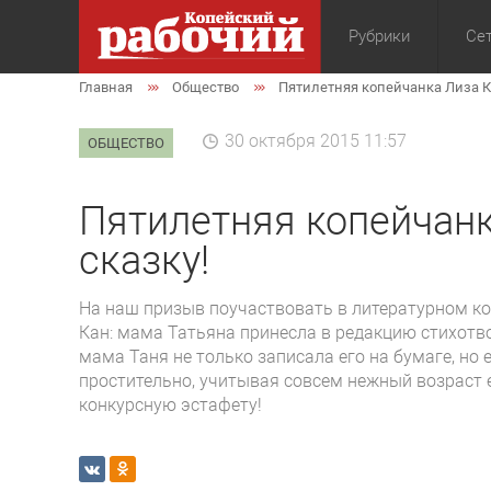
Рубрики
Сет
Главная
Общество
Пятилетняя копейчанка Лиза К
Общество
Экон
30 октября 2015 11:57
ОБЩЕСТВО
Пятилетняя копейчанк
сказку!
На наш призыв поучаствовать в литературном ко
Кан: мама Татьяна принесла в редакцию стихотв
мама Таня не только записала его на бумаге, но
простительно, учитывая совсем нежный возраст 
конкурсную эстафету!