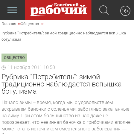
16+
Главная
Общество
Рубрика "Потребитель": зимой традиционно наблюдается вспышка
ботулизма
ОБЩЕСТВО
11 ноября 2011 10:50
Рубрика "Потребитель": зимой
традиционно наблюдается вспышка
ботулизма
Начало зимы – время, когда мы с удовольствием
вскрываем баночки с соленьями, заботливо закатанные
на зиму. При этом большинство из нас даже не
подозревает, что невинная баночка с грибочками вполне
может стать источником смертельного заболевания —