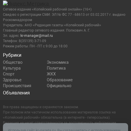
Сетевое издание «Копейский рабочий онлайн» (16+)
Cвид-во о регистрации СМИ: ЭЛ № ФС 77 - 68613 от 03.02.2017 г. выдано
Роскомнадзором
Учредитель: АНО «Редакция газеты «Копейский рабочий»
Главный редактор сетевого издания: Попкович А. Г.
Эл. адрес:
kr-manager@mail.ru
Телефон: 8(35139) 3-71-09
Режим работы: ПН - ПТ с 9:00 до 18:00
Рубрики
Общество
Экономика
Культура
Политика
Спорт
ЖКХ
Здоровье
Образование
Происшествия
Официально
Объявления
Все права защищены и охраняются законом.
При полном или частичном использовании материалов ссылка на
«Копейский рабочий» обязательна (в интернете - гиперссылка).
Редакция не несет ответственности за достоверность информации,
содержащейся в рекламных объявлениях.
Используя сайт kr-gazeta.ru, Вы соглашаетесь с использованием