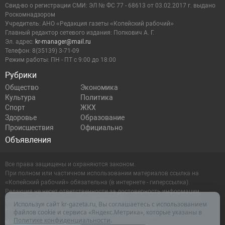
Cвид-во о регистрации СМИ: ЭЛ № ФС 77 - 68613 от 03.02.2017 г. выдано
Роскомнадзором
Учредитель: АНО «Редакция газеты «Копейский рабочий»
Главный редактор сетевого издания: Попкович А. Г.
Эл. адрес:
kr-manager@mail.ru
Телефон: 8(35139) 3-71-09
Режим работы: ПН - ПТ с 9:00 до 18:00
Рубрики
Общество
Экономика
Культура
Политика
Спорт
ЖКХ
Здоровье
Образование
Происшествия
Официально
Объявления
Все права защищены и охраняются законом.
При полном или частичном использовании материалов ссылка на
«Копейский рабочий» обязательна (в интернете - гиперссылка).
Редакция не несет ответственности за достоверность информации,
содержащейся в рекламных объявлениях.
Используя сайт kr-gazeta.ru, Вы соглашаетесь с использованием
Настоящий ресурс может содержать материалы 16+
файлов cookie и сервиса «Яндекс.Метрика», которые указаны в
Политике конфиденциальности
.