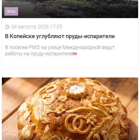
ЖКХ
04 августа 2026 17:35
В Копейске углубляют пруды‑испарители
В посёлке РМЗ на улице Международной ведут
работы на пруду‑испарителе