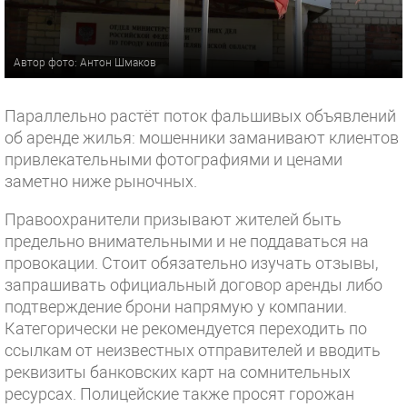
Автор фото: Антон Шмаков
Параллельно растёт поток фальшивых объявлений
об аренде жилья: мошенники заманивают клиентов
привлекательными фотографиями и ценами
заметно ниже рыночных.
Правоохранители призывают жителей быть
предельно внимательными и не поддаваться на
провокации. Стоит обязательно изучать отзывы,
запрашивать официальный договор аренды либо
подтверждение брони напрямую у компании.
Категорически не рекомендуется переходить по
ссылкам от неизвестных отправителей и вводить
реквизиты банковских карт на сомнительных
ресурсах. Полицейские также просят горожан