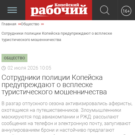
16+
Главная
Общество
Сотрудники полиции Копейска предупреждают о всплеске
туристического мошенничества
ОБЩЕСТВО
02 июля 2026 10:05
Сотрудники полиции Копейска
предупреждают о всплеске
туристического мошенничества
В разгар отпускного сезона активизировались аферисты,
охотящиеся на путешественников. Злоумышленники
маскируются под авиакомпании и РЖД: рассылают
сообщения на телефон и электронную почту, запугивают
аннулированием брони и настойчиво предлагают