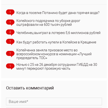
1
Когда в поселке Потанино будет дана горячая вода?
Копейского подрядчика по уборке дорог
1
оштрафовали на 600 тысяч рублей
2
Челябинец выиграл в лотерею 5,6 миллионов рублей
1
Как будут работать купели в Копейске в Крещение
Копейчанка заняла призовое место во
1
всероссийском конкурсе в номинации «Лучший
председатель ТОС»
Ночью с 25 на 26 декабря сотрудники ГИБДД на 30
1
минут перекроют проезжую часть
Оставить комментарий