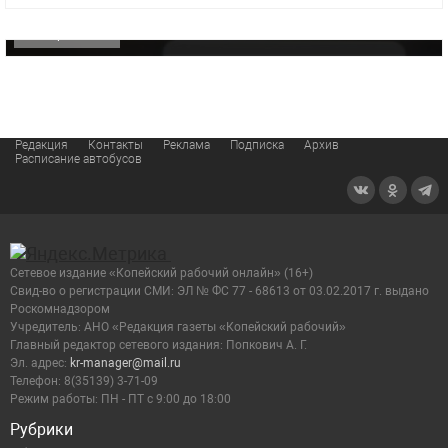
ОФИЦИАЛЬНО
Редакция
Контакты
Реклама
Подписка
Архив
Расписание автобусов
Сетевое издание «Копейский рабочий онлайн» (16+)
Cвид-во о регистрации СМИ: ЭЛ № ФС 77 - 68613 от 03.02.2017 г. выдано
Роскомнадзором
Учредитель: АНО «Редакция газеты «Копейский рабочий»
Главный редактор сетевого издания: Попкович А. Г.
Эл. адрес:
kr-manager@mail.ru
Телефон: 8(35139) 3-71-09
Режим работы: ПН - ПТ с 9:00 до 18:00
Рубрики