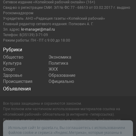
Сетевое издание «Копейский рабочий онлайн» (16+)
Cвид-во о регистрации СМИ: ЭЛ № ФС 77 - 68613 от 03.02.2017 г. выдано
Роскомнадзором
Учредитель: АНО «Редакция газеты «Копейский рабочий»
Главный редактор сетевого издания: Попкович А. Г.
Эл. адрес:
kr-manager@mail.ru
Телефон: 8(35139) 3-71-09
Режим работы: ПН - ПТ с 9:00 до 18:00
Рубрики
Общество
Экономика
Культура
Политика
Спорт
ЖКХ
Здоровье
Образование
Происшествия
Официально
Объявления
Все права защищены и охраняются законом.
При полном или частичном использовании материалов ссылка на
«Копейский рабочий» обязательна (в интернете - гиперссылка).
Редакция не несет ответственности за достоверность информации,
содержащейся в рекламных объявлениях.
Используя сайт kr-gazeta.ru, Вы соглашаетесь с использованием
Настоящий ресурс может содержать материалы 16+
файлов cookie и сервиса «Яндекс.Метрика», которые указаны в