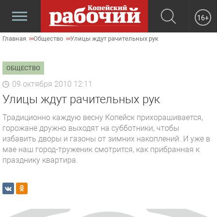
16+
Главная
Общество
Улицы ждут рачительных рук
ОБЩЕСТВО
09 октября 2010 12:11
Улицы ждут рачительных рук
Традиционно каждую весну Копейск прихорашивается,
горожане дружно выходят на субботники, чтобы
избавить дворы и газоны от зимних накоплений. И уже в
мае наш город-труженик смотрится, как прибранная к
празднику квартира.