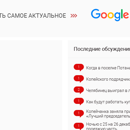
ТЬ САМОЕ АКТУАЛЬНОЕ
Последние обсуждени
1
Когда в поселке Потан
1
Копейского подрядчик
2
Челябинец выиграл в 
1
Как будут работать ку
Копейчанка заняла пр
1
«Лучший председател
Ночью с 25 на 26 дека
1
проезжую часть