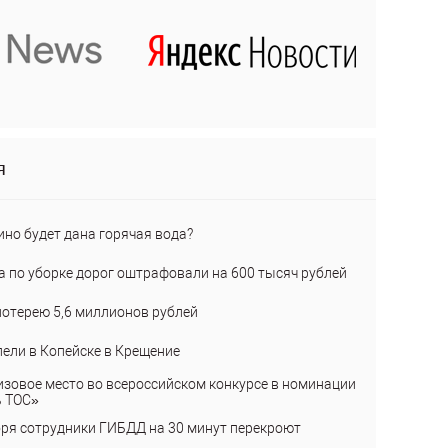
я
ино будет дана горячая вода?
а по уборке дорог оштрафовали на 600 тысяч рублей
лотерею 5,6 миллионов рублей
пели в Копейске в Крещение
изовое место во всероссийском конкурсе в номинации
ь ТОС»
бря сотрудники ГИБДД на 30 минут перекроют