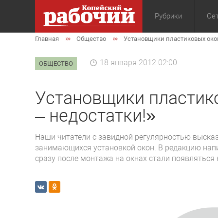
Рубрики
Сет
Главная
Общество
Установщики пластиковых окон:
Общество
Экон
18 января 2012 02:00
ОБЩЕСТВО
Установщики пластико
– недостатки!»
Наши читатели с завидной регулярностью высказ
занимающихся установкой окон. В редакцию напи
сразу после монтажа на окнах стали появляться 