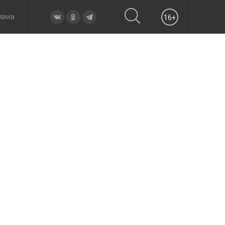
лама
16+
овье
а неделю
Образование
Вчера
Вечерние
Происшествия
Утренние
Официально