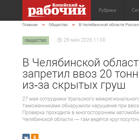
Рубрики
Сет
Главная
Общество
В Челябинской области Россел
Общество
Экон
28 мая 2026 11:00
ОБЩЕСТВО
В Челябинской облас
запретил ввоз 20 тон
из‑за скрытых груш
27 мая сотрудники Уральского межрегионального
таможенниками обнаружили нарушение при ввозе
Проверка проходила в многостороннем автомоби
Челябинской области — там ведётся круглосуточ