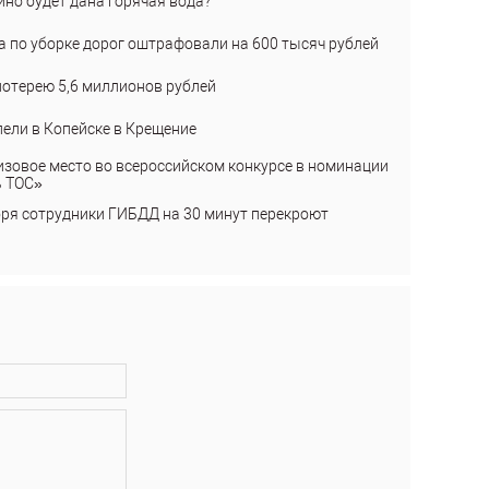
ино будет дана горячая вода?
а по уборке дорог оштрафовали на 600 тысяч рублей
лотерею 5,6 миллионов рублей
пели в Копейске в Крещение
изовое место во всероссийском конкурсе в номинации
ь ТОС»
бря сотрудники ГИБДД на 30 минут перекроют