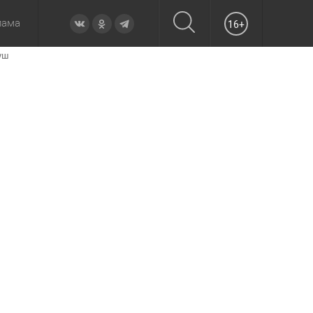
лама
16+
уш
овье
а неделю
Образование
Вчера
Вечерние
Происшествия
Утренние
Официально