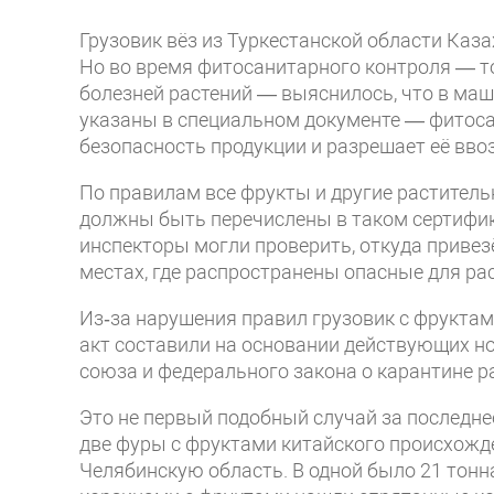
Грузовик вёз из Туркестанской области Каза
Но во время фитосанитарного контроля — то
болезней растений — выяснилось, что в маш
указаны в специальном документе — фитос
безопасность продукции и разрешает её ввоз
По правилам все фрукты и другие раститель
должны быть перечислены в таком сертифик
инспекторы могли проверить, откуда привезён
местах, где распространены опасные для ра
Из‑за нарушения правил грузовик с фрукта
акт составили на основании действующих н
союза и федерального закона о карантине р
Это не первый подобный случай за последнее
две фуры с фруктами китайского происхожде
Челябинскую область. В одной было 21 тонна