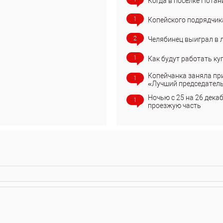
Когда в поселке Потан
1
Копейского подрядчик
2
Челябинец выиграл в 
1
Как будут работать ку
Копейчанка заняла пр
1
«Лучший председател
Ночью с 25 на 26 дека
1
проезжую часть