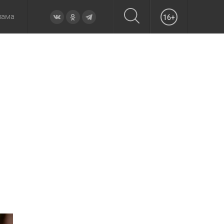
лама
16+
овье
а неделю
Образование
Вчера
Вечерние
Происшествия
Утренние
Официально