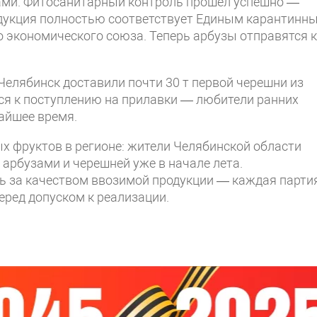
ами. Фитосанитарный контроль прошёл успешно —
одукция полностью соответствует Единым карантинн
экономического союза. Теперь арбузы отправятся к
 Челябинск доставили почти 30 т первой черешни из
тся к поступлению на прилавки — любители ранних
айшее время.
х фруктов в регионе: жители Челябинской области
арбузами и черешней уже в начале лета.
 за качеством ввозимой продукции — каждая парти
еред допуском к реализации.