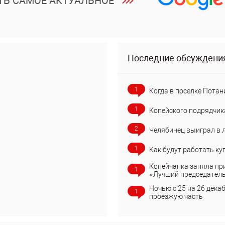
ТЬ САМОЕ АКТУАЛЬНОЕ
Последние обсуждени
1
Когда в поселке Потан
1
Копейского подрядчик
2
Челябинец выиграл в 
1
Как будут работать ку
Копейчанка заняла пр
1
«Лучший председател
Ночью с 25 на 26 дека
1
проезжую часть