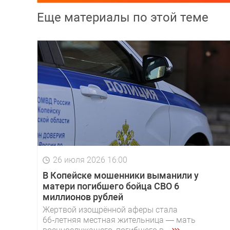
Еще материалы по этой теме
26 июля 2026 16:00
В Копейске мошенники выманили у
матери погибшего бойца СВО 6
миллионов рублей
Жертвой изощрённой аферы стала
66‑летняя местная жительница — мать