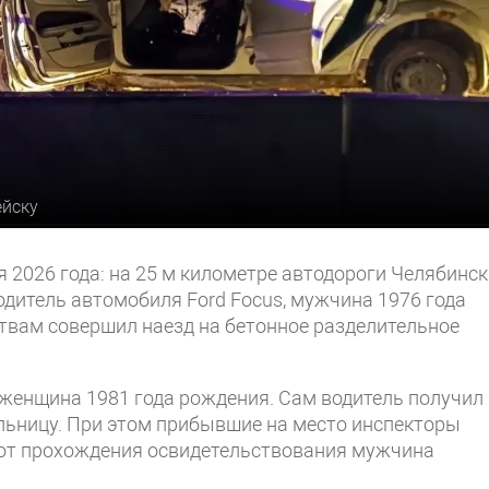
ейску
 2026 года: на 25 м километре автодороги Челябинск
дитель автомобиля Ford Focus, мужчина 1976 года
твам совершил наезд на бетонное разделительное
 женщина 1981 года рождения. Сам водитель получил
ольницу. При этом прибывшие на место инспекторы
о от прохождения освидетельствования мужчина