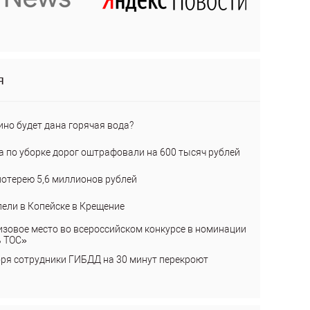
я
ино будет дана горячая вода?
а по уборке дорог оштрафовали на 600 тысяч рублей
лотерею 5,6 миллионов рублей
пели в Копейске в Крещение
изовое место во всероссийском конкурсе в номинации
ь ТОС»
бря сотрудники ГИБДД на 30 минут перекроют