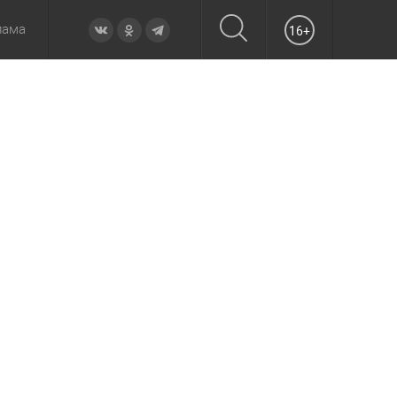
лама
16+
овье
а неделю
Образование
Вчера
Вечерние
Происшествия
Утренние
Официально