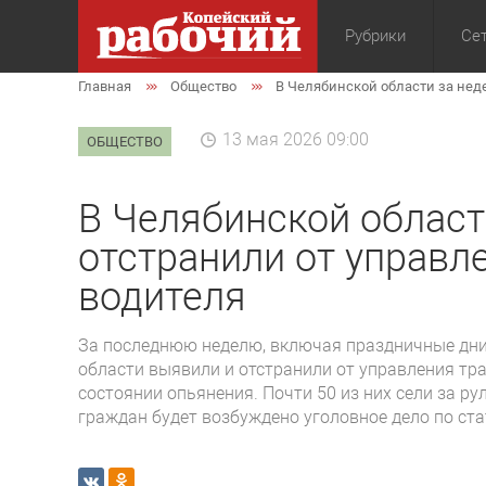
Рубрики
Сет
Главная
Общество
В Челябинской области за нед
Общество
Экон
13 мая 2026 09:00
ОБЩЕСТВО
В Челябинской област
отстранили от управл
водителя
За последнюю неделю, включая праздничные дни
области выявили и отстранили от управления тр
состоянии опьянения. Почти 50 из них сели за р
граждан будет возбуждено уголовное дело по ста