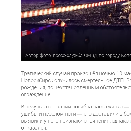
Автор фото: пресс-служба ОМВД по городу Коп
Трагический случай произошёл ночью 10 мая
Новосибирск случилось смертельное ДТП. Во
рождения, по неустановленным обстоятельс
ограждение.
В результате аварии погибла пассажирка —
ушибы и перелом ноги — его доставили в б
выявили у него признаки опьянения, однак
отказался.