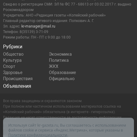
Cвид-во о регистрации СМИ: ЭЛ № ФС 77 - 68613 от 03.02.2017 г. выдано
Роскомнадзором
Учредитель: АНО «Редакция газеты «Копейский рабочий»
Главный редактор сетевого издания: Попкович А. Г.
Эл. адрес:
kr-manager@mail.ru
Телефон: 8(35139) 3-71-09
Режим работы: ПН - ПТ с 9:00 до 18:00
Рубрики
Общество
Экономика
Культура
Политика
Спорт
ЖКХ
Здоровье
Образование
Происшествия
Официально
Объявления
Все права защищены и охраняются законом.
При полном или частичном использовании материалов ссылка на
«Копейский рабочий» обязательна (в интернете - гиперссылка).
Редакция не несет ответственности за достоверность информации,
содержащейся в рекламных объявлениях.
Используя сайт kr-gazeta.ru, Вы соглашаетесь с использованием
Настоящий ресурс может содержать материалы 16+
файлов cookie и сервиса «Яндекс.Метрика», которые указаны в
Политике конфиденциальности
.