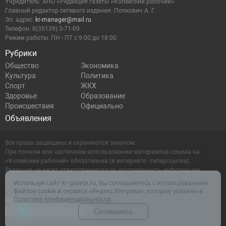
Учредитель: АНО «Редакция газеты «Копейский рабочий»
Главный редактор сетевого издания: Попкович А. Г.
Эл. адрес:
kr-manager@mail.ru
Телефон: 8(35139) 3-71-09
Режим работы: ПН - ПТ с 9:00 до 18:00
Рубрики
Общество
Экономика
Культура
Политика
Спорт
ЖКХ
Здоровье
Образование
Происшествия
Официально
Объявления
Все права защищены и охраняются законом.
При полном или частичном использовании материалов ссылка на
«Копейский рабочий» обязательна (в интернете - гиперссылка).
Редакция не несет ответственности за достоверность информации,
содержащейся в рекламных объявлениях.
Используя сайт kr-gazeta.ru, Вы соглашаетесь с использованием
Настоящий ресурс может содержать материалы 16+
файлов cookie и сервиса «Яндекс.Метрика», которые указаны в
Политике конфиденциальности
.
Соглашаюсь