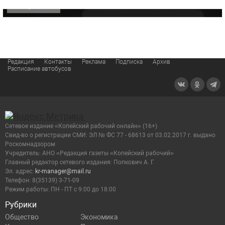
ОФИЦИАЛЬНО
Редакция
Контакты
Реклама
Подписка
Архив
Расписание автобусов
Сетевое издание «Копейский рабочий онлайн» (16+)
Cвид-во о регистрации СМИ: ЭЛ № ФС 77 - 68613 от 03.02.2017 г. выдано
Роскомнадзором
Учредитель: АНО «Редакция газеты «Копейский рабочий»
Главный редактор сетевого издания: Попкович А. Г.
Эл. адрес:
kr-manager@mail.ru
Телефон: 8(35139) 3-71-09
Режим работы: ПН - ПТ с 9:00 до 18:00
Рубрики
Общество
Экономика