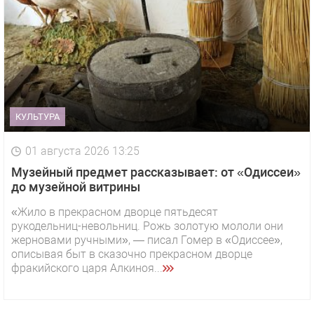
КУЛЬТУРА
01 августа 2026 13:25
Музейный предмет рассказывает: от «Одиссеи»
до музейной витрины
«Жило в прекрасном дворце пятьдесят
рукодельниц-невольниц. Рожь золотую мололи они
жерновами ручными», — писал Гомер в «Одиссее»,
описывая быт в сказочно прекрасном дворце
фракийского царя Алкиноя...