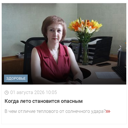
ЗДОРОВЬЕ
01 августа 2026 10:05
1 видео
СМОТРЕТЬ
Когда лето становится опасным
29 октября 2025 15:50
В чем отличие теплового от солнечного удара?
«Звезда» Метрана стала главным героем нового
видео компании