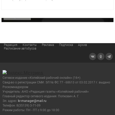
«Звезда» Метрана стала главным героем нового
видео компании
ОФИЦИАЛЬНО
Редакция
Контакты
Реклама
Подписка
Архив
Расписание автобусов
Сетевое издание «Копейский рабочий онлайн» (16+)
Cвид-во о регистрации СМИ: ЭЛ № ФС 77 - 68613 от 03.02.2017 г. выдано
Роскомнадзором
Учредитель: АНО «Редакция газеты «Копейский рабочий»
Главный редактор сетевого издания: Попкович А. Г.
Эл. адрес:
kr-manager@mail.ru
Телефон: 8(35139) 3-71-09
Режим работы: ПН - ПТ с 9:00 до 18:00