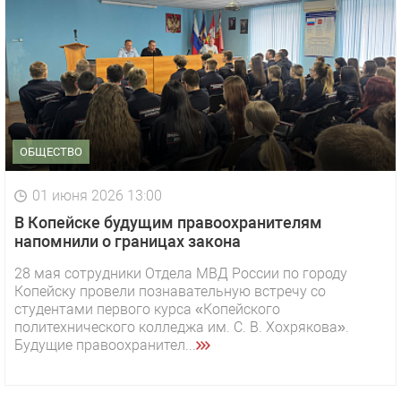
ОБЩЕСТВО
01 июня 2026 13:00
В Копейске будущим правоохранителям
напомнили о границах закона
28 мая сотрудники Отдела МВД России по городу
Копейску провели познавательную встречу со
студентами первого курса «Копейского
политехнического колледжа им. С. В. Хохрякова».
Будущие правоохранител...