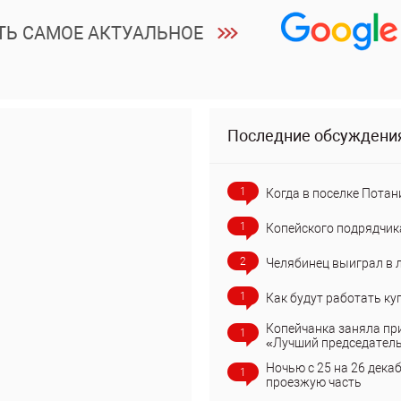
ТЬ САМОЕ АКТУАЛЬНОЕ
Последние обсуждени
1
Когда в поселке Потан
1
Копейского подрядчик
2
Челябинец выиграл в 
1
Как будут работать ку
Копейчанка заняла пр
1
«Лучший председател
Ночью с 25 на 26 дека
1
проезжую часть