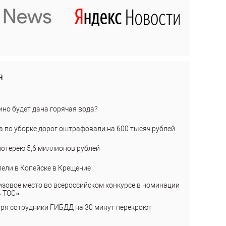
я
ино будет дана горячая вода?
а по уборке дорог оштрафовали на 600 тысяч рублей
лотерею 5,6 миллионов рублей
пели в Копейске в Крещение
изовое место во всероссийском конкурсе в номинации
ь ТОС»
бря сотрудники ГИБДД на 30 минут перекроют