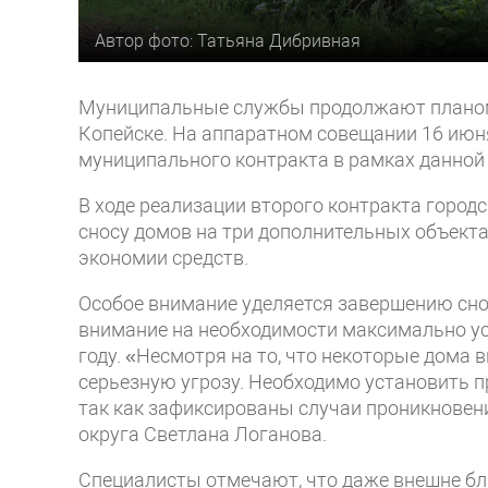
Автор фото: Татьяна Дибривная
Муниципальные службы продолжают планоме
Копейске. На аппаратном совещании 16 июн
муниципального контракта в рамках данной
В ходе реализации второго контракта горо
сносу домов на три дополнительных объект
экономии средств.
Особое внимание уделяется завершению сно
внимание на необходимости максимально ус
году. «Несмотря на то, что некоторые дома
серьезную угрозу. Необходимо установить 
так как зафиксированы случаи проникновени
округа Светлана Логанова.
Специалисты отмечают, что даже внешне б