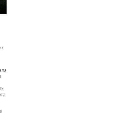
их
ала
м
х,
ого
е