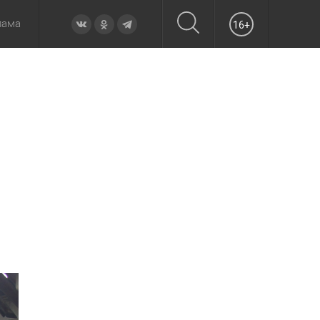
лама
16+
овье
а неделю
Образование
Вчера
Вечерние
Происшествия
Утренние
Официально