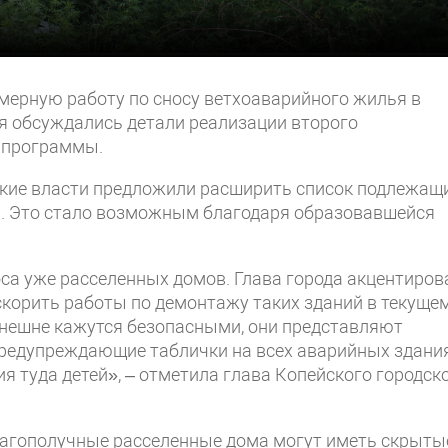
рную работу по сносу ветхоаварийного жилья в
я обсуждались детали реализации второго
 программы.
дские власти предложили расширить список подлежащ
а. Это стало возможным благодаря образовавшейся
са уже расселенных домов. Глава города акцентиров
корить работы по демонтажу таких зданий в текуще
 внешне кажутся безопасными, они представляют
предупреждающие таблички на всех аварийных здания
я туда детей», – отметила глава Копейского городск
лагополучные расселенные дома могут иметь скрыты