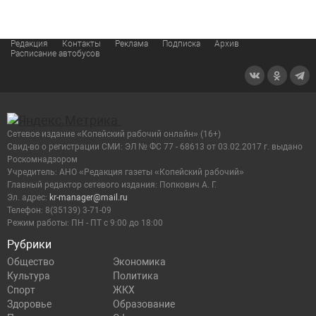
Редакция
Контакты
Реклама
Подписка
Архив
Расписание автобусов
Сетевое издание «Копейский рабочий онлайн» (16+)
Cвид-во о регистрации СМИ: ЭЛ № ФС 77 - 68613 от 03.02.2017 г. выдано
Роскомнадзором
Учредитель: АНО «Редакция газеты «Копейский рабочий»
Главный редактор сетевого издания: Попкович А. Г.
Эл. адрес:
kr-manager@mail.ru
Телефон: 8(35139) 3-71-09
Режим работы: ПН - ПТ с 9:00 до 18:00
Рубрики
Общество
Экономика
Культура
Политика
Спорт
ЖКХ
Здоровье
Образование