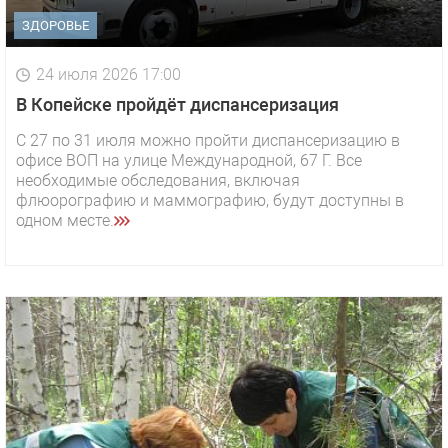
ЗДОРОВЬЕ
24 июля 2026 17:00
В Копейске пройдёт диспансеризация
С 27 по 31 июля можно пройти диспансеризацию в
офисе ВОП на улице Международной, 67 Г. Все
необходимые обследования, включая
флюорографию и маммографию, будут доступны в
одном месте.