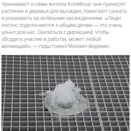
принимают и сами жители Копейска: они приносят
растения и деревья для высадки, помогают сажать
и ухаживать за зелёными насаждениями.
«Люди
охотно подключаются к общим делам — это очень
ценно для нас. Связаться с дирекцией, чтобы
обсудить участие в работах, может любой
желающий»,
— подытожил Михаил Федякин.