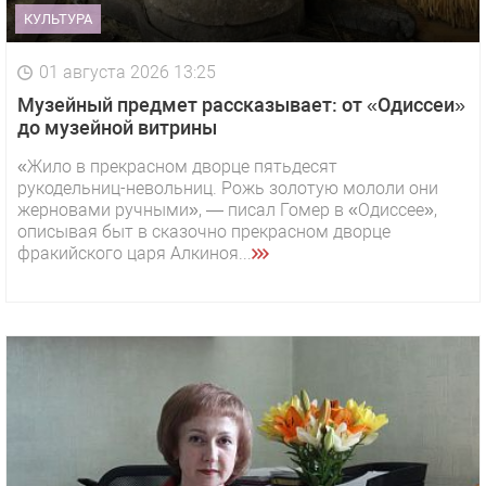
КУЛЬТУРА
01 августа 2026 13:25
Музейный предмет рассказывает: от «Одиссеи»
до музейной витрины
«Жило в прекрасном дворце пятьдесят
рукодельниц-невольниц. Рожь золотую мололи они
жерновами ручными», — писал Гомер в «Одиссее»,
описывая быт в сказочно прекрасном дворце
фракийского царя Алкиноя...