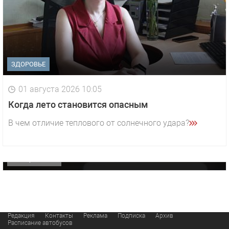
ЗДОРОВЬЕ
01 августа 2026 10:05
1 видео
СМОТРЕТЬ
Когда лето становится опасным
29 октября 2025 15:50
В чем отличие теплового от солнечного удара?
«Звезда» Метрана стала главным героем нового
видео компании
ОФИЦИАЛЬНО
Редакция
Контакты
Реклама
Подписка
Архив
Расписание автобусов