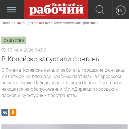
16+
Главная
Общество
В Копейске запустили фонтаны
ОБЩЕСТВО
13 мая 2026 14:00
В Копейске запустили фонтаны
С 7 мая в Копейске начали работать городские фонтаны.
Их четыре: на площади Красных партизан, в Городском
парке, в Парке Победы и на площади Славы. Они теперь
находятся на обслуживании МУ «Дирекция городских
парков и культурных пространств»