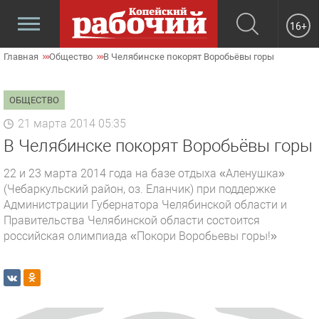
16+
Главная
Общество
В Челябинске покорят Воробьёвы горы
ОБЩЕСТВО
21 марта 2014 05:35
В Челябинске покорят Воробьёвы горы
22 и 23 марта 2014 года на базе отдыха «Аленушка»
(Чебаркульский район, оз. Еланчик) при поддержке
Администрации Губернатора Челябинской области и
Правительства Челябинской области состоится
российская олимпиада «Покори Воробьевы горы!»