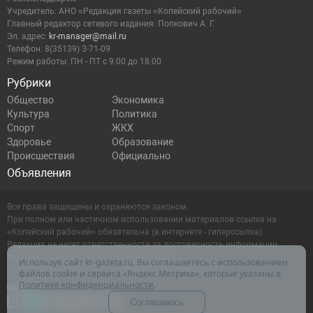
Учредитель: АНО «Редакция газеты «Копейский рабочий»
Главный редактор сетевого издания: Попкович А. Г.
Эл. адрес:
kr-manager@mail.ru
Телефон: 8(35139) 3-71-09
Режим работы: ПН - ПТ с 9:00 до 18:00
Рубрики
Общество
Экономика
Культура
Политика
Спорт
ЖКХ
Здоровье
Образование
Происшествия
Официально
Объявления
Все права защищены и охраняются законом.
При полном или частичном использовании материалов ссылка на
«Копейский рабочий» обязательна (в интернете - гиперссылка).
Редакция не несет ответственности за достоверность информации,
содержащейся в рекламных объявлениях.
Используя сайт kr-gazeta.ru, Вы соглашаетесь с использованием
Настоящий ресурс может содержать материалы 16+
файлов cookie и сервиса «Яндекс.Метрика», которые указаны в
Политике конфиденциальности
.
Соглашаюсь