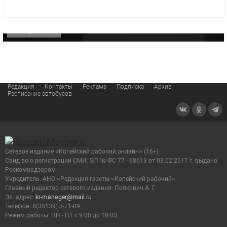
видео компании
ОФИЦИАЛЬНО
Редакция
Контакты
Реклама
Подписка
Архив
Расписание автобусов
Сетевое издание «Копейский рабочий онлайн» (16+)
Cвид-во о регистрации СМИ: ЭЛ № ФС 77 - 68613 от 03.02.2017 г. выдано
Роскомнадзором
Учредитель: АНО «Редакция газеты «Копейский рабочий»
Главный редактор сетевого издания: Попкович А. Г.
Эл. адрес:
kr-manager@mail.ru
Телефон: 8(35139) 3-71-09
Режим работы: ПН - ПТ с 9:00 до 18:00