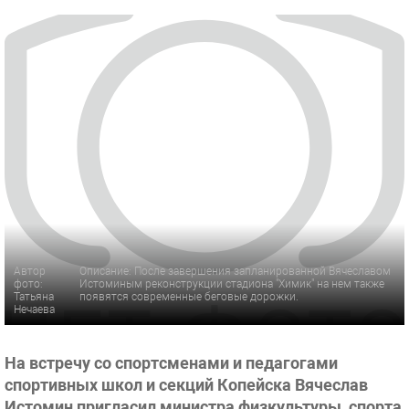
Автор
Описание: После завершения запланированной Вячеславом
фото:
Истоминым реконструкции стадиона "Химик" на нем также
Татьяна
появятся современные беговые дорожки.
Нечаева
На встречу со спортсменами и педагогами
спортивных школ и секций Копейска Вячеслав
Истомин пригласил министра физкультуры, спорта