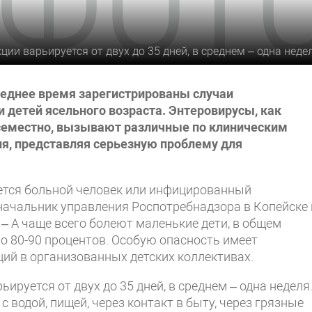
и варьируется от двух до 35 дней, в среднем – одна недел
следнее время зарегистрированы случаи
и детей ясельного возраста. Энтеровирусы, как
семестно, вызывают различные по клиническим
ия, представляя серьезную проблему для
ется больной человек или инфицированный
начальник управления Роспотребнадзора в Копейске 
. – А чаще всего болеют маленькие дети, в общем
о 80-90 процентов. Особую опасность имеет
ий в организованных детских коллективах.
руется от двух до 35 дней, в среднем – одна неделя
 водой, пищей, через контакт в быту, через грязные