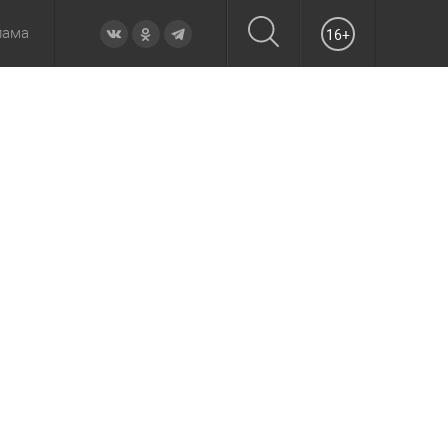
лама
16+
овье
а неделю
Образование
Вчера
Вечерние
Происшествия
Утренние
Официально