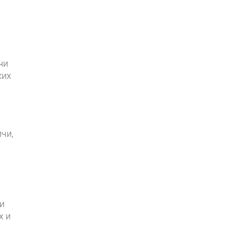
ни
ких
чи,
и
х и