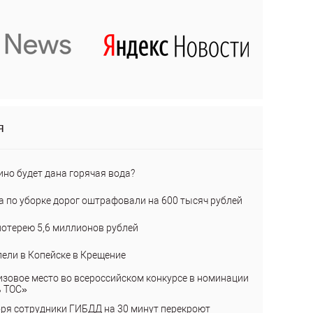
я
ино будет дана горячая вода?
а по уборке дорог оштрафовали на 600 тысяч рублей
лотерею 5,6 миллионов рублей
пели в Копейске в Крещение
изовое место во всероссийском конкурсе в номинации
ь ТОС»
бря сотрудники ГИБДД на 30 минут перекроют