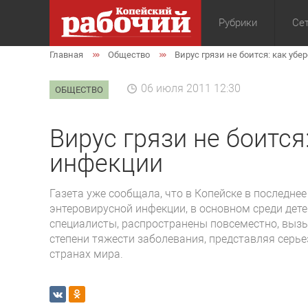
Рубрики
Сет
Главная
Общество
Вирус грязи не боится: как убе
Общество
Экон
06 июля 2011 12:30
ОБЩЕСТВО
Вирус грязи не боится
инфекции
Газета уже сообщала, что в Копейске в последне
энтеровирусной инфекции, в основном среди дете
специалисты, распространены повсеместно, выз
степени тяжести заболевания, представляя серь
странах мира.