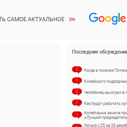
ТЬ САМОЕ АКТУАЛЬНОЕ
Последние обсуждени
1
Когда в поселке Потан
1
Копейского подрядчик
2
Челябинец выиграл в 
1
Как будут работать ку
Копейчанка заняла пр
1
«Лучший председател
Ночью с 25 на 26 дека
1