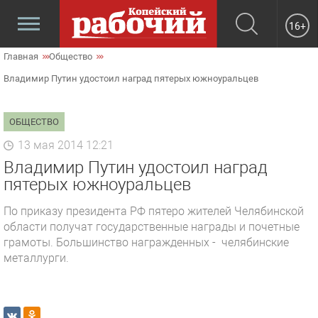
16+
Главная
Общество
Владимир Путин удостоил наград пятерых южноуральцев
ОБЩЕСТВО
13 мая 2014 12:21
Владимир Путин удостоил наград
пятерых южноуральцев
По приказу президента РФ пятеро жителей Челябинской
области получат государственные награды и почетные
грамоты. Большинство награжденных - челябинские
металлурги.