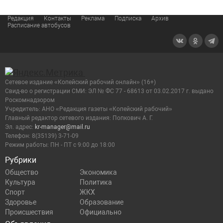
Редакция
Контакты
Реклама
Подписка
Архив
Расписание автобусов
Сетевое издание «Копейский рабочий онлайн» (16+)
Cвид-во о регистрации СМИ: ЭЛ № ФС 77 - 68613 от 03.02.2017 г. выдано
Роскомнадзором
Учредитель: АНО «Редакция газеты «Копейский рабочий»
Главный редактор сетевого издания: Попкович А. Г.
Эл. адрес:
kr-manager@mail.ru
Телефон: 8(35139) 3-71-09
Режим работы: ПН - ПТ с 9:00 до 18:00
Рубрики
Общество
Экономика
Культура
Политика
Спорт
ЖКХ
Здоровье
Образование
Происшествия
Официально