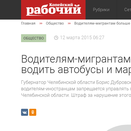
Рубрики
Сет
Главная
Общество
Водителям-мигрантам больше 
Общество
Экон
12 марта 2015 06:27
ОБЩЕСТВО
Водителям-мигрантам
водить автобусы и м
Губернатор Челябинской области Борис Дубровск
водителям-иностранцам запрещается управлять 
Челябинской области. Штраф за нарушение этого