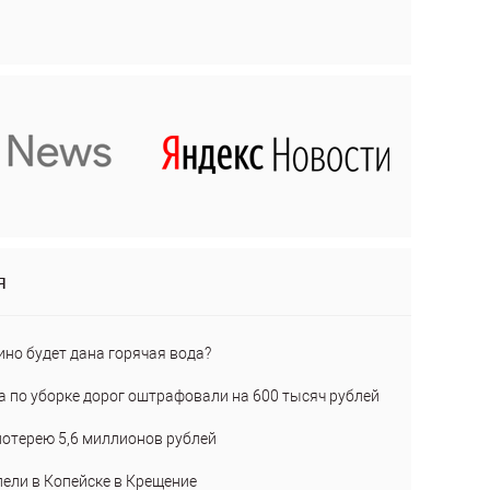
я
ино будет дана горячая вода?
а по уборке дорог оштрафовали на 600 тысяч рублей
лотерею 5,6 миллионов рублей
пели в Копейске в Крещение