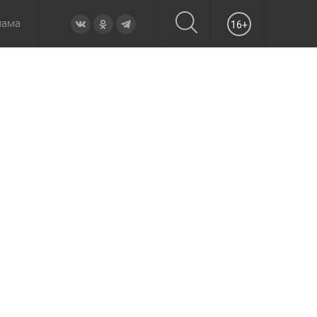
лама
16+
овье
а неделю
Образование
Вчера
Вечерние
Происшествия
Утренние
Официально