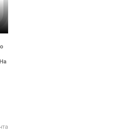
го
 На
нта