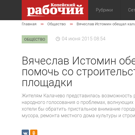
Рубрики
Сет
Главная
Общество
Вячеслав Истомин обещал кал
Общество
Экон
04 июня 2015 08:54
ОБЩЕСТВО
Вячеслав Истомин об
помочь со строительс
площадки
Жителям Калачево представилась возможность р
народного голосования о проблемах, волнующих 
хотели бы обратить пристальное внимание горо
мусора, ремонта местного дома культуры и стро