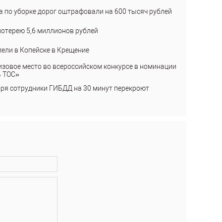
а по уборке дорог оштрафовали на 600 тысяч рублей
лотерею 5,6 миллионов рублей
пели в Копейске в Крещение
изовое место во всероссийском конкурсе в номинации
ь ТОС»
бря сотрудники ГИБДД на 30 минут перекроют