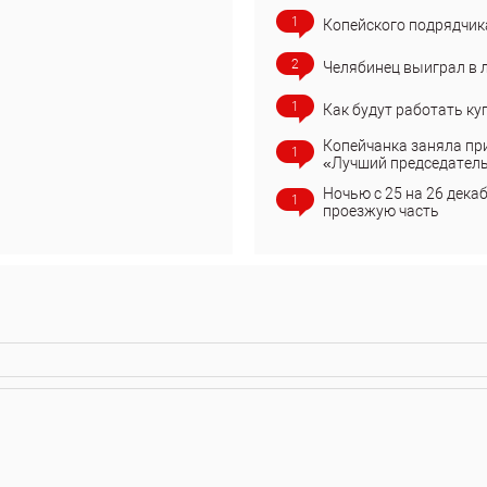
1
Копейского подрядчик
2
Челябинец выиграл в 
1
Как будут работать ку
Копейчанка заняла пр
1
«Лучший председател
Ночью с 25 на 26 дека
1
проезжую часть