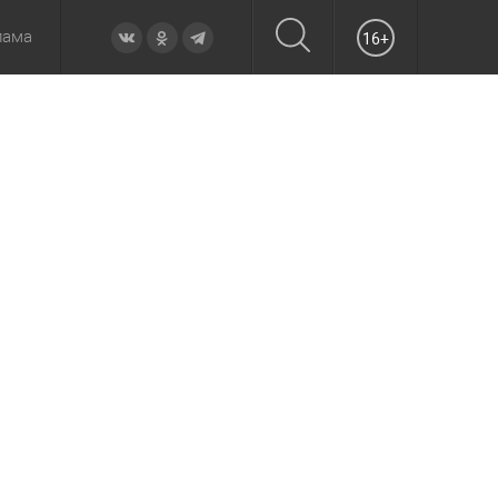
лама
16+
овье
а неделю
Образование
Вчера
Вечерние
Происшествия
Утренние
Официально