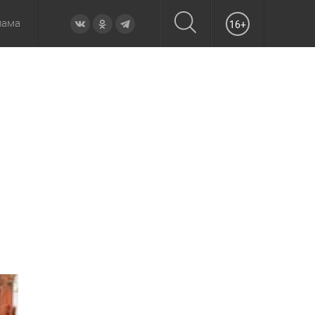
лама
16+
овье
а неделю
Образование
Вчера
Вечерние
Происшествия
Утренние
Официально