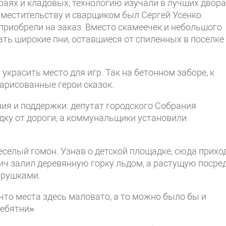
араях и кладовых, технологию изучали в лучших двор
вместительству и сварщиком был Сергей Усенко.
приобрели на заказ. Вместо скамеечек и небольшого
ать широкие пни, оставшиеся от спиленных в поселке
красить место для игр. Так на бетонном заборе, к
арисованные герои сказок.
ия и поддержки: депутат городского Собрания
ку от дороги, а коммунальщики установили
еселый гомон. Узнав о детской площадке, сюда прихо
ич залил деревянную горку льдом, а растущую посре
грушками.
 что места здесь маловато, а то можно было бы и
ебятни».