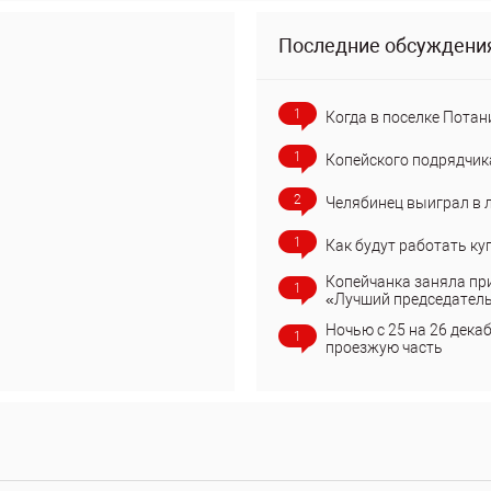
Последние обсуждени
1
Когда в поселке Потан
1
Копейского подрядчик
2
Челябинец выиграл в 
1
Как будут работать ку
Копейчанка заняла пр
1
«Лучший председател
Ночью с 25 на 26 дека
1
проезжую часть