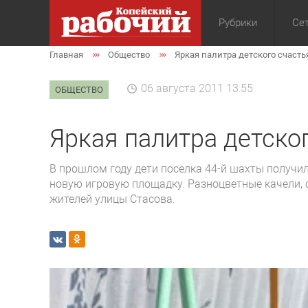
Рубрики
Сет
Главная
Общество
Яркая палитра детского счасть
Общество
Экон
06 августа 2011 13:55
ОБЩЕСТВО
Яркая палитра детско
В прошлом году дети поселка 44-й шахты получи
новую игровую площадку. Разноцветные качели, ск
жителей улицы Стасова.