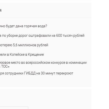
я
ино будет дана горячая вода?
а по уборке дорог оштрафовали на 600 тысяч рублей
лотерею 5,6 миллионов рублей
пели в Копейске в Крещение
изовое место во всероссийском конкурсе в номинации
ь ТОС»
бря сотрудники ГИБДД на 30 минут перекроют