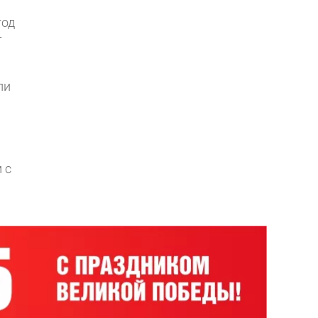
год
т
ли
 с