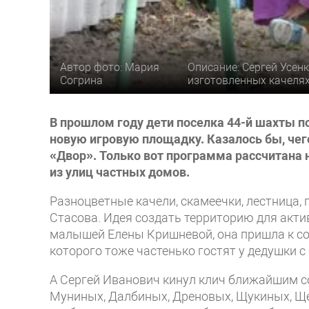
Автор фото: Мария
Описание: Сергей Усен
Согрина
изготовленных качелях
В прошлом году дети поселка 44-й шахты 
новую игровую площадку. Казалось бы, чег
«Двор». Только вот программа рассчитана 
из улиц частных домов.
Разноцветные качели, скамеечки, лестница, 
Стасова. Идея создать территорию для акти
малышей Елены Кришневой, она пришла к сосе
которого тоже частенько гостят у дедушки с
А Сергей Иванович кинул клич ближайшим с
Муниных, Далбиных, Дреновых, Щукиных, Щ