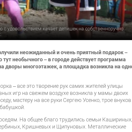
ко с удовольствием качает детишек на собственноручно
.
получили неожиданный и очень приятный подарок –
о тут необычного – в городе действует программа
на дворы многоэтажек, а площадка возникла на одн
горка – все это творение рук самих жителей улицы
вных игр на свежем воздухе возникла у мамы двоих
ду, мастеру на все руки Сергею Усенко, трое внуков
 бабушкой.
оседям. На общее благо трудились семьи Кашириных
ербиных, Кришневых и Щипуновых. Металлические