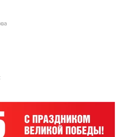
ова
: