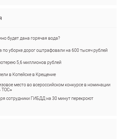
я
ино будет дана горячая вода?
а по уборке дорог оштрафовали на 600 тысяч рублей
лотерею 5,6 миллионов рублей
пели в Копейске в Крещение
изовое место во всероссийском конкурсе в номинации
ь ТОС»
бря сотрудники ГИБДД на 30 минут перекроют