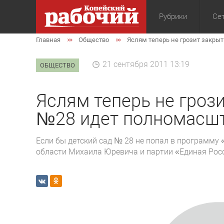
Рубрики
Сет
Главная
Общество
Яслям теперь не грозит закры
Общество
Экон
21 сентября 2011 13:19
ОБЩЕСТВО
Яслям теперь не грози
№28 идет полномасш
Если бы детский сад № 28 не попал в программу
области Михаила Юревича и партии «Единая Росс