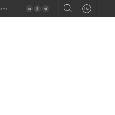
лама
16+
овье
а неделю
Образование
Вчера
Вечерние
Происшествия
Утренние
Официально