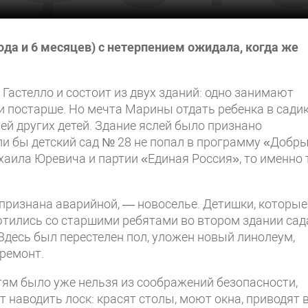
ода и 6 месяцев) с нетерпением ожидала, когда же
 Гастелло и состоит из двух зданий: одно занимают
ти постарше. Но мечта Марины отдать ребенка в сади
лей других детей. Здание яслей было признано
ли бы детский сад № 28 не попал в программу «Добр
аила Юревича и партии «Единая Россия», то именно 
 признана аварийной, — новоселье. Детишки, которые
ютились со старшими ребятами во втором здании сад
Здесь был перестелен пол, уложен новый линолеум,
 ремонт.
етям было уже нельзя из соображений безопасности,
 наводить лоск: красят столы, моют окна, приводят 