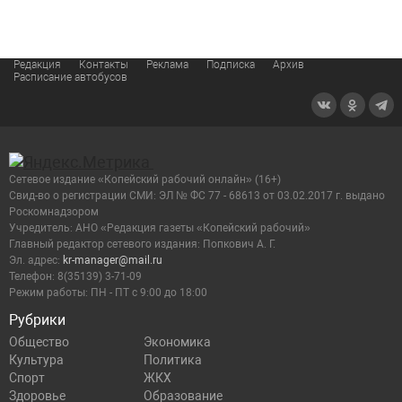
Редакция
Контакты
Реклама
Подписка
Архив
Расписание автобусов
Сетевое издание «Копейский рабочий онлайн» (16+)
Cвид-во о регистрации СМИ: ЭЛ № ФС 77 - 68613 от 03.02.2017 г. выдано
Роскомнадзором
Учредитель: АНО «Редакция газеты «Копейский рабочий»
Главный редактор сетевого издания: Попкович А. Г.
Эл. адрес:
kr-manager@mail.ru
Телефон: 8(35139) 3-71-09
Режим работы: ПН - ПТ с 9:00 до 18:00
Рубрики
Общество
Экономика
Культура
Политика
Спорт
ЖКХ
Здоровье
Образование