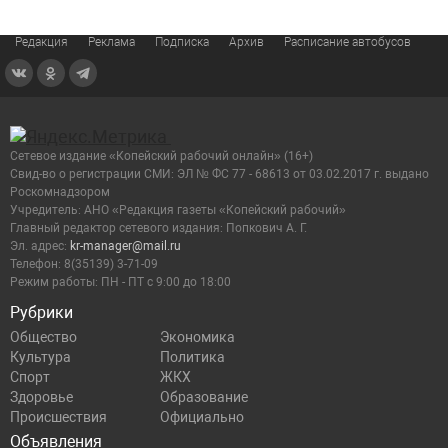
Редакция
Реклама
Подписка
Архив
Расписание автобусов
Сетевое издание «Копейский рабочий онлайн» (16+)
Cвид-во о регистрации СМИ: ЭЛ № ФС 77 - 68613 от 03.02.2017 г. выдано
Роскомнадзором
Учредитель: АНО «Редакция газеты «Копейский рабочий»
Главный редактор сетевого издания: Попкович А. Г.
Эл. адрес:
kr-manager@mail.ru
Телефон: 8(35139) 3-71-09
Режим работы: ПН - ПТ с 9:00 до 18:00
Рубрики
Общество
Экономика
Культура
Политика
Спорт
ЖКХ
Здоровье
Образование
Происшествия
Официально
Объявления