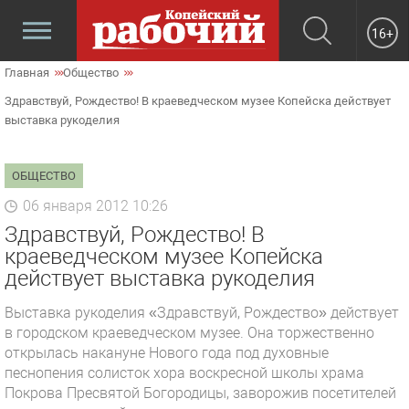
16+
Главная
Общество
Здравствуй, Рождество! В краеведческом музее Копейска действует
выставка рукоделия
ОБЩЕСТВО
06 января 2012 10:26
Здравствуй, Рождество! В
краеведческом музее Копейска
действует выставка рукоделия
Выставка рукоделия «Здравствуй, Рождество» действует
в городском краеведческом музее. Она торжественно
открылась накануне Нового года под духовные
песнопения солисток хора воскресной школы храма
Покрова Пресвятой Богородицы, заворожив посетителей