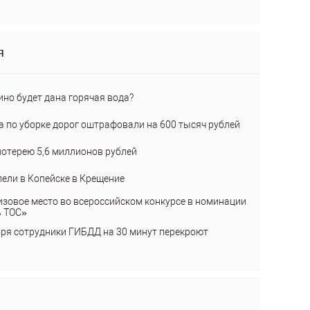
я
ино будет дана горячая вода?
а по уборке дорог оштрафовали на 600 тысяч рублей
лотерею 5,6 миллионов рублей
пели в Копейске в Крещение
изовое место во всероссийском конкурсе в номинации
ь ТОС»
бря сотрудники ГИБДД на 30 минут перекроют