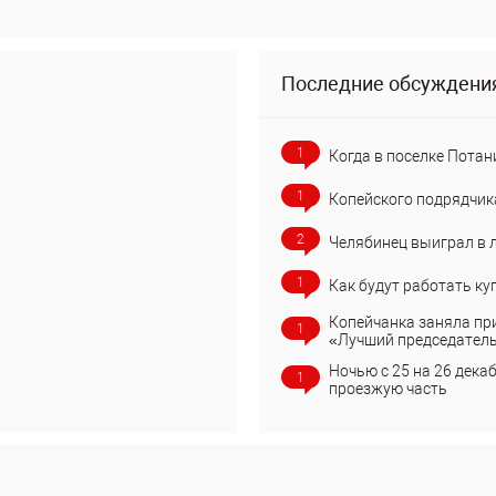
Последние обсуждени
1
Когда в поселке Потан
1
Копейского подрядчик
2
Челябинец выиграл в 
1
Как будут работать ку
Копейчанка заняла пр
1
«Лучший председател
Ночью с 25 на 26 дека
1
проезжую часть