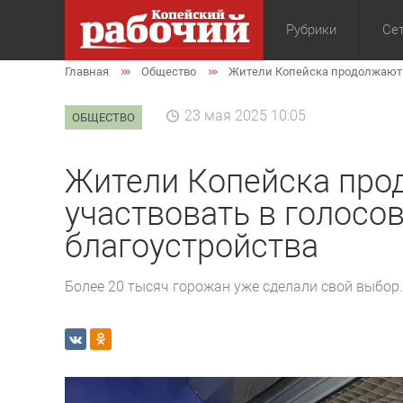
Рубрики
Сет
Главная
Общество
Жители Копейска продолжают а
Общество
Экон
23 мая 2025 10:05
ОБЩЕСТВО
Жители Копейска про
участвовать в голосо
благоустройства
Более 20 тысяч горожан уже сделали свой выбор.