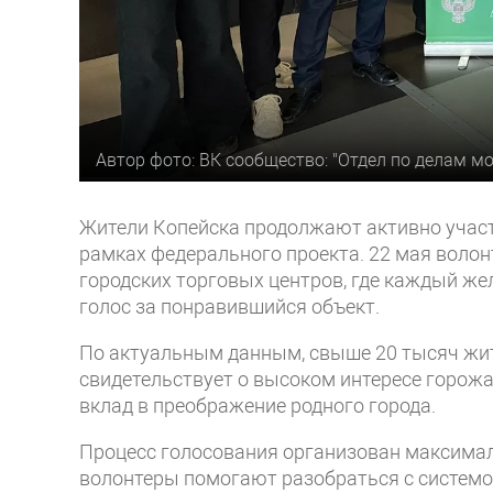
Автор фото: ВК сообщество: "Отдел по делам 
Жители Копейска продолжают активно участ
рамках федерального проекта. 22 мая волон
городских торговых центров, где каждый же
голос за понравившийся объект.
По актуальным данным, свыше 20 тысяч жит
свидетельствует о высоком интересе горожа
вклад в преображение родного города.
Процесс голосования организован максима
волонтеры помогают разобраться с системо