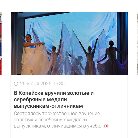
26 июня 2026 16:35
В Копейске вручили золотые и
серебряные медали
выпускникам‑отличникам
Состоялось торжественное вручение
золотых и серебряных медалей
выпускникам, отличившимся в учёбе...