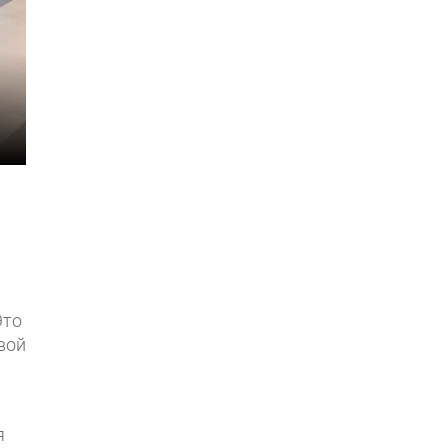
Это
вой
я