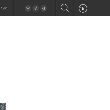
лама
16+
овье
а неделю
Образование
Вчера
Вечерние
Происшествия
Утренние
Официально