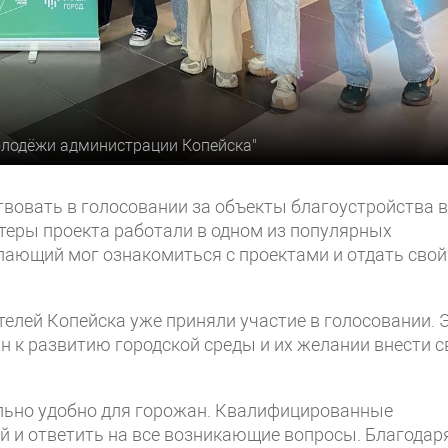
молодёжи администрации Копейска"
вовать в голосовании за объекты благоустройства в
теры проекта работали в одном из популярных
лающий мог ознакомиться с проектами и отдать свой
елей Копейска уже приняли участие в голосовании. 
н к развитию городской среды и их желании внести с
льно удобно для горожан. Квалифицированные
й и ответить на все возникающие вопросы. Благодар