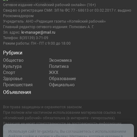
Сетевое издание «Копейский рабочий онлайн» (16+)
Cвид-во о регистрации СМИ: ЭЛ № ФС 77 - 68613 от 03.02.2017 г. выдано
Роскомнадзором
Учредитель: АНО «Редакция газеты «Копейский рабочий»
Главный редактор сетевого издания: Попкович А. Г.
Эл. адрес:
kr-manager@mail.ru
Телефон: 8(35139) 3-71-09
Режим работы: ПН - ПТ с 9:00 до 18:00
Рубрики
Общество
Экономика
Культура
Политика
Спорт
ЖКХ
Здоровье
Образование
Происшествия
Официально
Объявления
Все права защищены и охраняются законом.
При полном или частичном использовании материалов ссылка на
«Копейский рабочий» обязательна (в интернете - гиперссылка).
Редакция не несет ответственности за достоверность информации,
содержащейся в рекламных объявлениях.
Используя сайт kr-gazeta.ru, Вы соглашаетесь с использованием
Настоящий ресурс может содержать материалы 16+
файлов cookie и сервиса «Яндекс.Метрика», которые указаны в