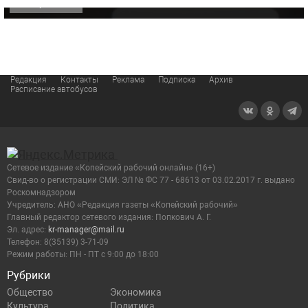
ОФИЦИАЛЬНО
Редакция
Контакты
Реклама
Подписка
Архив
Расписание автобусов
Сетевое издание «Копейский рабочий онлайн» (16+)
Cвид-во о регистрации СМИ: ЭЛ № ФС 77 - 68613 от 03.02.2017 г. выдано
Роскомнадзором
Учредитель: АНО «Редакция газеты «Копейский рабочий»
Главный редактор сетевого издания: Попкович А. Г.
Эл. адрес:
kr-manager@mail.ru
Телефон: 8(35139) 3-71-09
Режим работы: ПН - ПТ с 9:00 до 18:00
Рубрики
Общество
Экономика
Культура
Политика