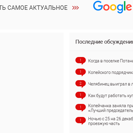
ТЬ САМОЕ АКТУАЛЬНОЕ
Последние обсуждени
1
Когда в поселке Потан
1
Копейского подрядчик
2
Челябинец выиграл в 
1
Как будут работать ку
Копейчанка заняла пр
1
«Лучший председател
Ночью с 25 на 26 дека
1
проезжую часть