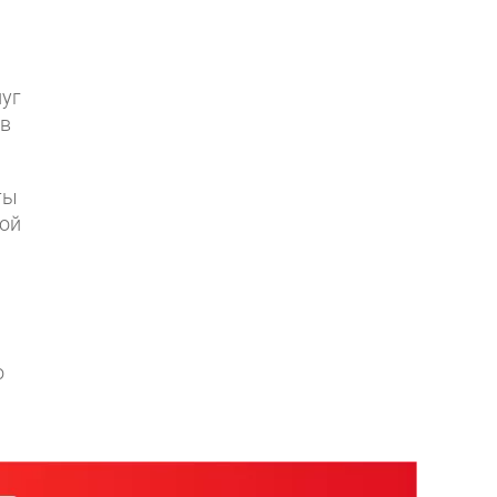
луг
 в
ты
ой
о