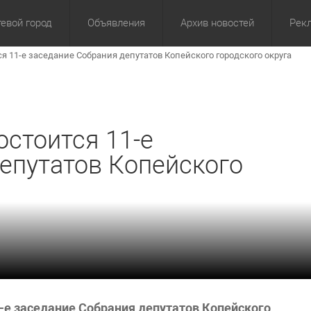
евой город
Объявления
Архив новостей
Рек
ся 11-е заседание Собрания депутатов Копейского городского округа
омика
Культура
Политика
За сутки
Спорт
За 3 дня
ЖКХ
Здор
З
остоится 11-е
епутатов Копейского
11-е заседание Собрания депутатов Копейского