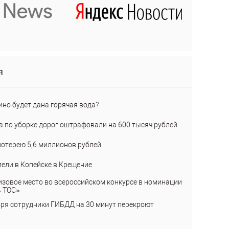
я
ино будет дана горячая вода?
а по уборке дорог оштрафовали на 600 тысяч рублей
лотерею 5,6 миллионов рублей
пели в Копейске в Крещение
изовое место во всероссийском конкурсе в номинации
ь ТОС»
бря сотрудники ГИБДД на 30 минут перекроют