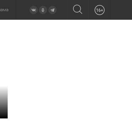
лама
16+
овье
а неделю
Образование
Вчера
Вечерние
Происшествия
Утренние
Официально