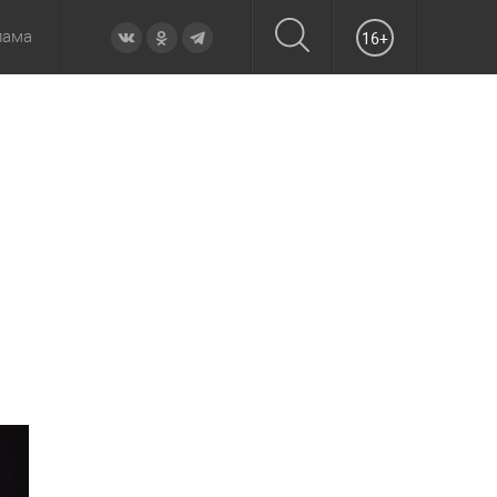
лама
16+
овье
а неделю
Образование
Вчера
Вечерние
Происшествия
Утренние
Официально