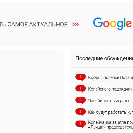
ТЬ САМОЕ АКТУАЛЬНОЕ
Последние обсуждени
1
Когда в поселке Потан
1
Копейского подрядчик
2
Челябинец выиграл в 
1
Как будут работать ку
Копейчанка заняла пр
1
«Лучший председател