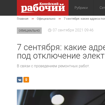
Рубрики
Сет
Главная
Официально
7 сентября: какие адреса п
Общество
Экон
07 сентября 2021 09:46
ОФИЦИАЛЬНО
7 сентября: какие ад
под отключение элек
В связи с проведением ремонтных работ.