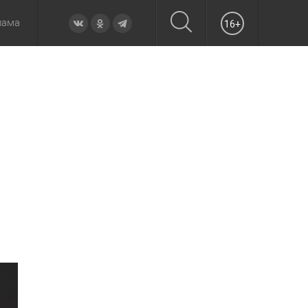
лама
16+
овье
а неделю
Образование
Вчера
Вечерние
Происшествия
Утренние
Официально