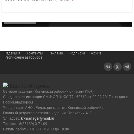
«Звезда» Метрана стала главным героем нового
видео компании
ОФИЦИАЛЬНО
Редакция
Контакты
Реклама
Подписка
Архив
Расписание автобусов
Сетевое издание «Копейский рабочий онлайн» (16+)
Cвид-во о регистрации СМИ: ЭЛ № ФС 77 - 68613 от 03.02.2017 г. выдано
Роскомнадзором
Учредитель: АНО «Редакция газеты «Копейский рабочий»
Главный редактор сетевого издания: Попкович А. Г.
Эл. адрес:
kr-manager@mail.ru
Телефон: 8(35139) 3-71-09
Режим работы: ПН - ПТ с 9:00 до 18:00