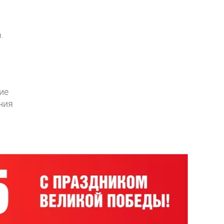
а.
ие
ния