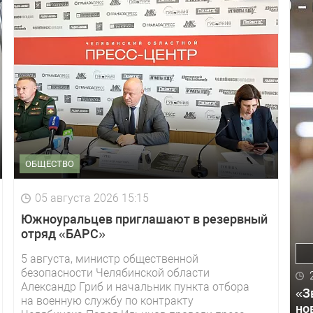
ОБЩЕСТВО
05 августа 2026 15:15
Южноуральцев приглашают в резервный
отряд «БАРС»
5 августа, министр общественной
безопасности Челябинской области
Александр Гриб и начальник пункта отбора
«З
на военную службу по контракту
но