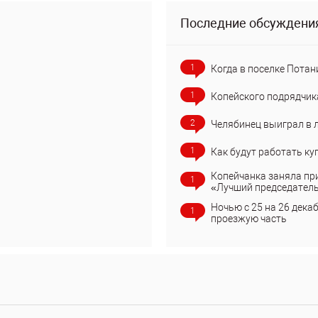
Последние обсуждени
1
Когда в поселке Потан
1
Копейского подрядчик
2
Челябинец выиграл в 
1
Как будут работать ку
Копейчанка заняла пр
1
«Лучший председател
Ночью с 25 на 26 дека
1
проезжую часть