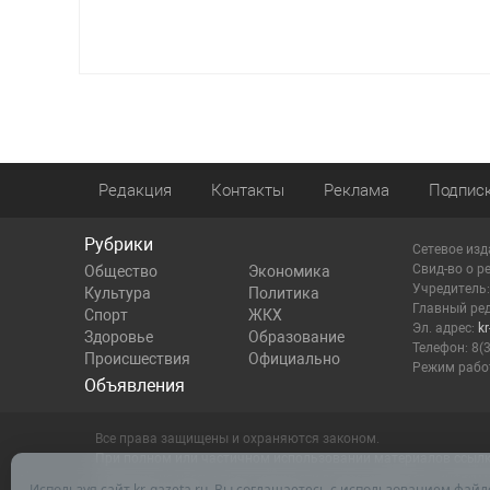
Редакция
Контакты
Реклама
Подпис
Рубрики
Сетевое изд
Cвид-во о р
Общество
Экономика
Учредитель
Культура
Политика
Главный ред
Спорт
ЖКХ
Эл. адрес:
k
Здоровье
Образование
Телефон: 8(
Происшествия
Официально
Режим работ
Объявления
Все права защищены и охраняются законом.
При полном или частичном использовании материалов ссылка 
Редакция не несет ответственности за достоверность инфор
Используя сайт kr-gazeta.ru, Вы соглашаетесь с использованием файл