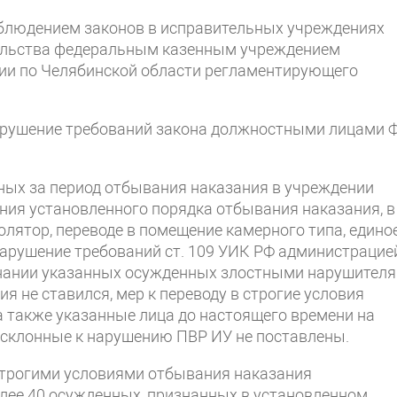
облюдением законов в исправительных учреждениях
ельства федеральным казенным учреждением
ии по Челябинской области регламентирующего
нарушение требований закона должностными лицами 
нных за период отбывания наказания в учреждении
ния установленного порядка отбывания наказания, в
олятор, переводе в помещение камерного типа, едино
 нарушение требований ст. 109 УИК РФ администрацие
знании указанных осужденных злостными нарушител
 не ставился, мер к переводу в строгие условия
а также указанные лица до настоящего времени на
а склонные к нарушению ПВР ИУ не поставлены.
 строгими условиями отбывания наказания
лее 40 осужденных, признанных в установленном