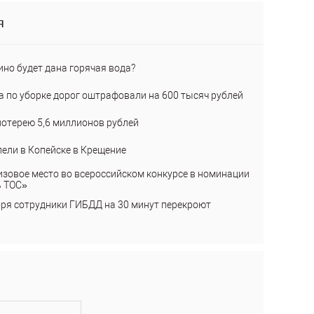
я
ино будет дана горячая вода?
а по уборке дорог оштрафовали на 600 тысяч рублей
лотерею 5,6 миллионов рублей
пели в Копейске в Крещение
изовое место во всероссийском конкурсе в номинации
ь ТОС»
бря сотрудники ГИБДД на 30 минут перекроют