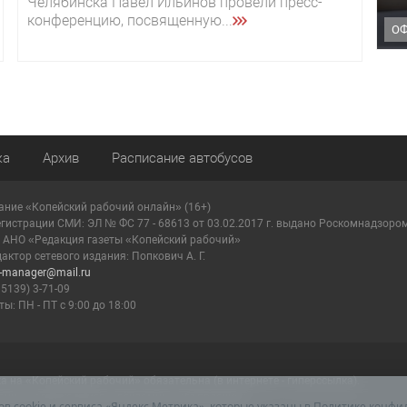
Челябинска Павел Ильинов провели пресс-
конференцию, посвященную...
О
ка
Архив
Расписание автобусов
ание «Копейский рабочий онлайн» (16+)
егистрации СМИ: ЭЛ № ФС 77 - 68613 от 03.02.2017 г. выдано Роскомнадзоро
: АНО «Редакция газеты «Копейский рабочий»
актор сетевого издания: Попкович А. Г.
r-manager@mail.ru
35139) 3-71-09
ы: ПН - ПТ с 9:00 до 18:00
на «Копейский рабочий» обязательна (в интернете - гиперссылка).
мации, содержащейся в рекламных объявлениях.
ов cookie и сервиса «Яндекс.Метрика», которые указаны в
Политике конфи