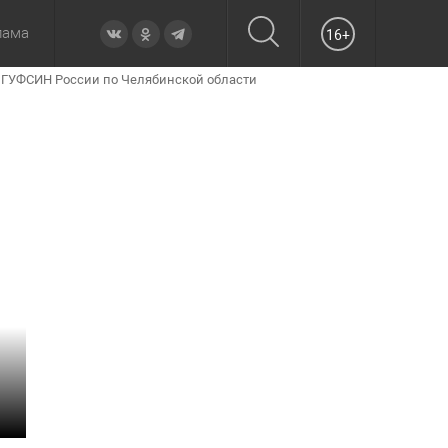
лама
16+
 ГУФСИН России по Челябинской области
овье
а неделю
Образование
Вчера
Вечерние
Происшествия
Утренние
Официально