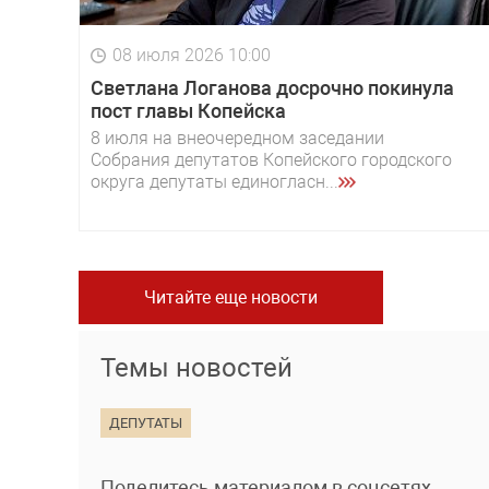
08 июля 2026 10:00
Светлана Логанова досрочно покинула
пост главы Копейска
8 июля на внеочередном заседании
Собрания депутатов Копейского городского
округа депутаты единогласн...
Читайте еще новости
Темы новостей
ДЕПУТАТЫ
Поделитесь материалом в соцсетях