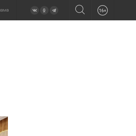
лама
16+
овье
а неделю
Образование
Вчера
Вечерние
Происшествия
Утренние
Официально