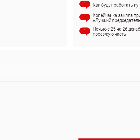
1
Как будут работать ку
Копейчанка заняла пр
1
«Лучший председател
Ночью с 25 на 26 дека
1
проезжую часть