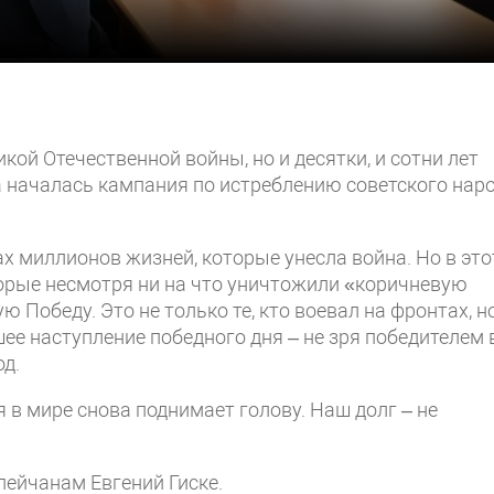
кой Отечественной войны, но и десятки, и сотни лет
да началась кампания по истреблению советского нар
х миллионов жизней, которые унесла война. Но в это
торые несмотря ни на что уничтожили «коричневую
 Победу. Это не только те, кто воевал на фронтах, н
шее наступление победного дня – не зря победителем 
од.
 в мире снова поднимает голову. Наш долг – не
опейчанам Евгений Гиске.