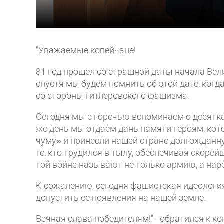
"Уважаемые копейчане!
81 год прошел со страшной даты начала Вели
спустя мы будем помнить об этой дате, ког
со стороны гитлеровского фашизма.
Сегодня мы с горечью вспоминаем о десятка
же день мы отдаем дань памяти героям, ко
чуму» и принесли нашей стране долгожданную
те, кто трудился в тылу, обеспечивая скорей
той войне называют не только армию, а нар
К сожалению, сегодня фашистская идеология
допустить ее появления на нашей земле.
Вечная слава победителям!" - обратился к к