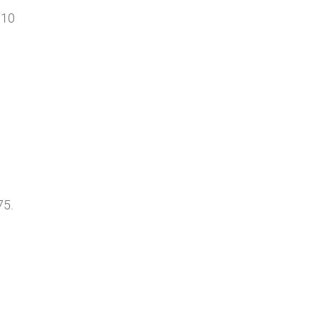
010
75.