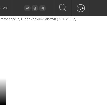
лама
16+
вора аренды на земельные участки (19.02.2011 г.)
овье
а неделю
Образование
Вчера
Вечерние
Происшествия
Утренние
Официально