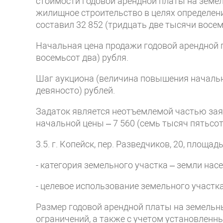
стоимости годовой арендной платы на земе
жилищное строительство в целях определени
составил 32 852 (тридцать две тысячи восем
Начальная цена продажи годовой арендной п
восемьсот два) рубля.
Шаг аукциона (величина повышения начально
девяносто) рублей.
Задаток является неотъемлемой частью заяв
начальной цены – 7 560 (семь тысяч пятьсот
3.5. г. Копейск, пер. Разведчиков, 20, площа
- категория земельного участка – земли нас
- целевое использование земельного участк
Размер годовой арендной платы на земельн
ограничений, а также с учетом установленны