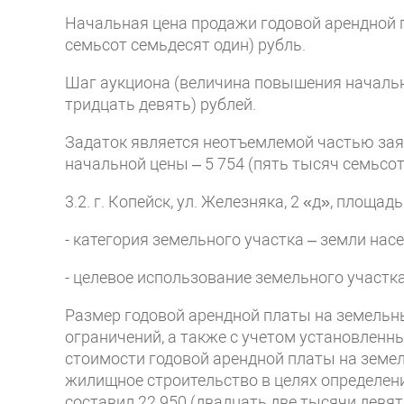
Начальная цена продажи годовой арендной 
семьсот семьдесят один) рубль.
Шаг аукциона (величина повышения начально
тридцать девять) рублей.
Задаток является неотъемлемой частью заяв
начальной цены – 5 754 (пять тысяч семьсот
3.2. г. Копейск, ул. Железняка, 2 «д», площа
- категория земельного участка – земли нас
- целевое использование земельного участк
Размер годовой арендной платы на земельн
ограничений, а также с учетом установленны
стоимости годовой арендной платы на земе
жилищное строительство в целях определени
составил 22 950 (двадцать две тысячи девят