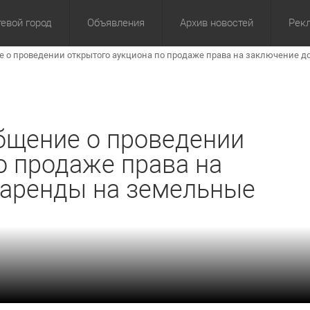
евой город
Объявления
Архив новостей
Рек
 проведении открытого аукциона по продаже права на заключение дого
омика
Культура
Политика
За сутки
Спорт
За 3 дня
ЖКХ
Здор
З
щение о проведении
о продаже права на
 аренды на земельные