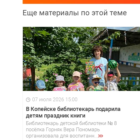
Еще материалы по этой теме
07 июля 2026 15:00
В Копейске библиотекарь подарила
детям праздник книги
Библиотекарь детской библиотеки № 8
посёлка Горняк Вера Пономарь
организовала для воспитанн...