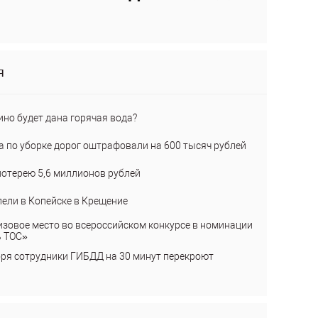
я
ино будет дана горячая вода?
а по уборке дорог оштрафовали на 600 тысяч рублей
лотерею 5,6 миллионов рублей
пели в Копейске в Крещение
изовое место во всероссийском конкурсе в номинации
ь ТОС»
бря сотрудники ГИБДД на 30 минут перекроют