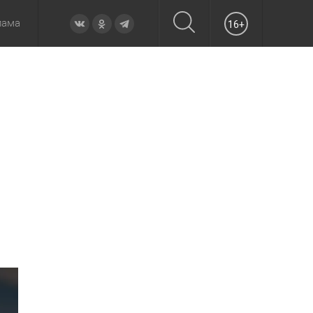
лама
16+
овье
а неделю
Образование
Вчера
Вечерние
Происшествия
Утренние
Официально