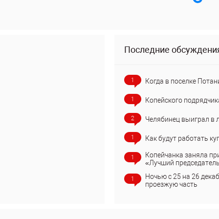
Последние обсуждени
1
Когда в поселке Потан
1
Копейского подрядчик
2
Челябинец выиграл в 
1
Как будут работать ку
Копейчанка заняла пр
1
«Лучший председател
Ночью с 25 на 26 дека
1
проезжую часть