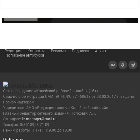
видео компании
ОФИЦИАЛЬНО
Редакция
Контакты
Реклама
Подписка
Архив
Расписание автобусов
Сетевое издание «Копейский рабочий онлайн» (16+)
Cвид-во о регистрации СМИ: ЭЛ № ФС 77 - 68613 от 03.02.2017 г. выдано
Роскомнадзором
Учредитель: АНО «Редакция газеты «Копейский рабочий»
Главный редактор сетевого издания: Попкович А. Г.
Эл. адрес:
kr-manager@mail.ru
Телефон: 8(35139) 3-71-09
Режим работы: ПН - ПТ с 9:00 до 18:00
Рубрики