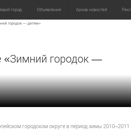
евой город
Объявления
Архив новостей
Рек
ний городок — детям»
омика
Культура
Политика
За сутки
Спорт
За 3 дня
ЖКХ
Здор
З
е «Зимний городок —
пейском городском округе в период зимы 2010–2011 г