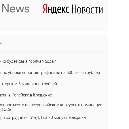
я
ино будет дана горячая вода?
а по уборке дорог оштрафовали на 600 тысяч рублей
лотерею 5,6 миллионов рублей
пели в Копейске в Крещение
изовое место во всероссийском конкурсе в номинации
ь ТОС»
бря сотрудники ГИБДД на 30 минут перекроют