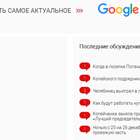
ТЬ САМОЕ АКТУАЛЬНОЕ
Последние обсуждени
1
Когда в поселке Потан
1
Копейского подрядчик
2
Челябинец выиграл в 
1
Как будут работать ку
Копейчанка заняла пр
1
«Лучший председател
Ночью с 25 на 26 дека
1
проезжую часть