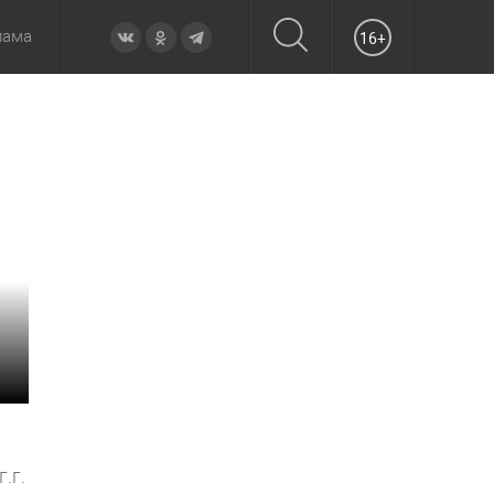
лама
16+
овье
а неделю
Образование
Вчера
Вечерние
Происшествия
Утренние
Официально
.г.