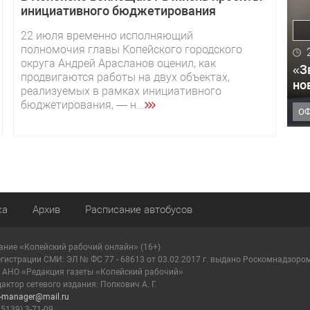
инициативного бюджетирования
22 июля временно исполняющий
полномочия главы Копейского городского
округа Андрей Арасланов оценил, как
«З
продвигаются работы на двух объектах,
но
реализуемых в рамках инициативного
бюджетирования, — н...
О
ка
Архив
Расписание автобусов
ание «Копейский рабочий онлайн» (16+)
егистрации СМИ: ЭЛ № ФС 77 - 68613 от 03.02.2017 г. выдано Роскомнадзоро
: АНО «Редакция газеты «Копейский рабочий»
актор сетевого издания: Попкович А. Г.
r-manager@mail.ru
35139) 3-71-09