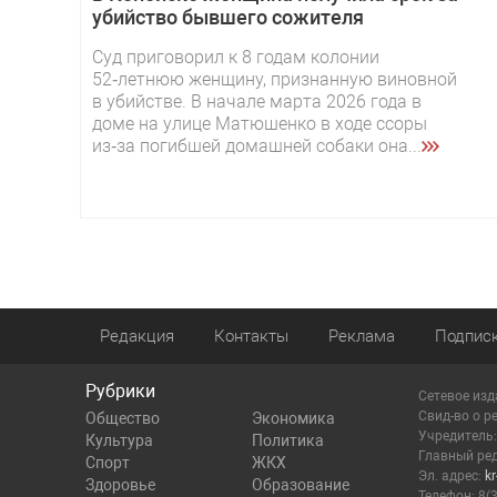
убийство бывшего сожителя
Суд приговорил к 8 годам колонии
52‑летнюю женщину, признанную виновной
в убийстве. В начале марта 2026 года в
доме на улице Матюшенко в ходе ссоры
из‑за погибшей домашней собаки она...
Редакция
Контакты
Реклама
Подпис
Рубрики
Сетевое изд
Cвид-во о р
Общество
Экономика
Учредитель
Культура
Политика
Главный ред
Спорт
ЖКХ
Эл. адрес:
k
Здоровье
Образование
Телефон: 8(