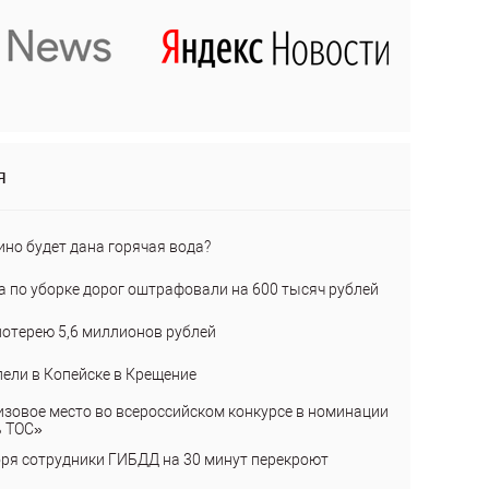
я
ино будет дана горячая вода?
а по уборке дорог оштрафовали на 600 тысяч рублей
лотерею 5,6 миллионов рублей
пели в Копейске в Крещение
изовое место во всероссийском конкурсе в номинации
ь ТОС»
бря сотрудники ГИБДД на 30 минут перекроют