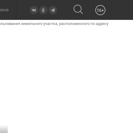
лама
16+
ьзования земельного участка, расположенного по адресу
овье
а неделю
Образование
Вчера
Вечерние
Происшествия
Утренние
Официально