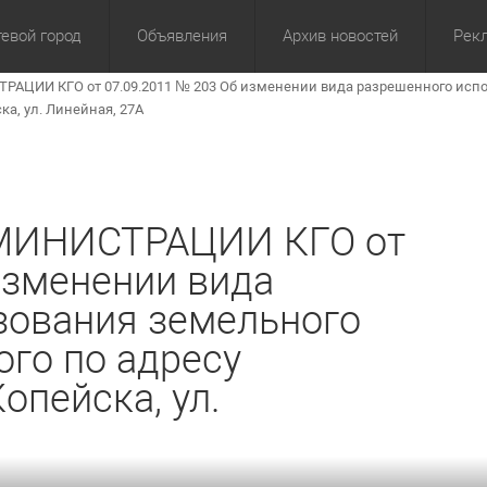
евой город
Объявления
Архив новостей
Рек
ИИ КГО от 07.09.2011 № 203 Об изменении вида разрешенного испол
омика
Культура
Политика
За сутки
Спорт
За 3 дня
ЖКХ
Здор
З
ка, ул. Линейная, 27А
ИНИСТРАЦИИ КГО от
изменении вида
зования земельного
ого по адресу
опейска, ул.