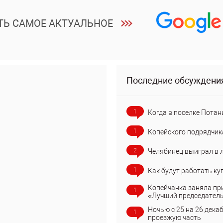
ТЬ САМОЕ АКТУАЛЬНОЕ
Последние обсуждени
1
Когда в поселке Потан
1
Копейского подрядчик
2
Челябинец выиграл в 
1
Как будут работать ку
Копейчанка заняла пр
1
«Лучший председател
Ночью с 25 на 26 дека
1
проезжую часть