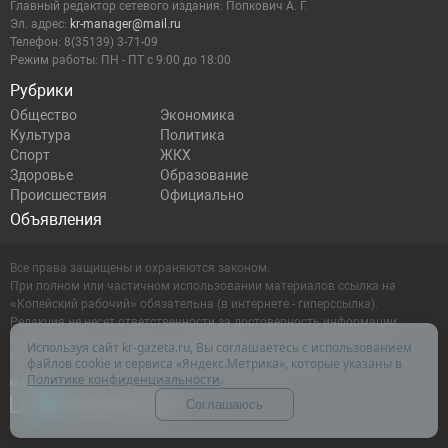
Главный редактор сетевого издания: Попкович А. Г.
Эл. адрес:
kr-manager@mail.ru
Телефон: 8(35139) 3-71-09
Режим работы: ПН - ПТ с 9:00 до 18:00
Рубрики
Общество
Экономика
Культура
Политика
Спорт
ЖКХ
Здоровье
Образование
Происшествия
Официально
Объявления
Все права защищены и охраняются законом.
При полном или частичном использовании материалов ссылка на
«Копейский рабочий» обязательна (в интернете - гиперссылка).
Редакция не несет ответственности за достоверность информации,
содержащейся в рекламных объявлениях.
Используя сайт kr-gazeta.ru, Вы соглашаетесь с использованием
Настоящий ресурс может содержать материалы 16+
файлов cookie и сервиса «Яндекс.Метрика», которые указаны в
Политике конфиденциальности
.
Соглашаюсь