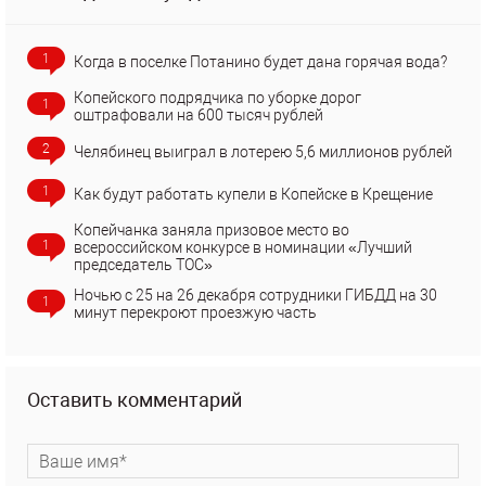
1
Когда в поселке Потанино будет дана горячая вода?
Копейского подрядчика по уборке дорог
1
оштрафовали на 600 тысяч рублей
2
Челябинец выиграл в лотерею 5,6 миллионов рублей
1
Как будут работать купели в Копейске в Крещение
Копейчанка заняла призовое место во
1
всероссийском конкурсе в номинации «Лучший
председатель ТОС»
Ночью с 25 на 26 декабря сотрудники ГИБДД на 30
1
минут перекроют проезжую часть
Оставить комментарий