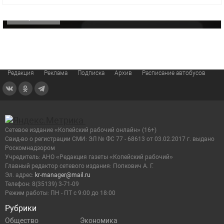
ОФИЦИАЛЬНО
Редакция
Реклама
Подписка
Архив
Расписание автобусов
Сетевое издание «Копейский рабочий онлайн» (16+)
Cвид-во о регистрации СМИ: ЭЛ № ФС 77 - 68613 от 03.02.2017 г. выдано
Роскомнадзором
Учредитель: АНО «Редакция газеты «Копейский рабочий»
Главный редактор сетевого издания: Попкович А. Г.
Эл. адрес:
kr-manager@mail.ru
Телефон: 8(35139) 3-71-09
Режим работы: ПН - ПТ с 9:00 до 18:00
Рубрики
Общество
Экономика