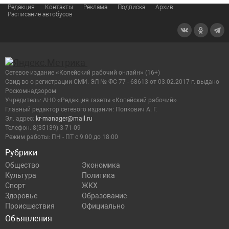
Редакция
Контакты
Реклама
Подписка
Архив
Расписание автобусов
Сетевое издание «Копейский рабочий онлайн» (16+)
Cвид-во о регистрации СМИ: ЭЛ № ФС 77 - 68613 от 03.02.2017 г. выдано
Роскомнадзором
Учредитель: АНО «Редакция газеты «Копейский рабочий»
Главный редактор сетевого издания: Попкович А. Г.
Эл. адрес:
kr-manager@mail.ru
Телефон: 8(35139) 3-71-09
Режим работы: ПН - ПТ с 9:00 до 18:00
Рубрики
Общество
Экономика
Культура
Политика
Спорт
ЖКХ
Здоровье
Образование
Происшествия
Официально
Объявления