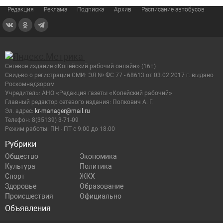
Редакция
Реклама
Подписка
Архив
Расписание автобусов
Сетевое издание «Копейский рабочий онлайн» (16+)
Cвид-во о регистрации СМИ: ЭЛ № ФС 77 - 68613 от 03.02.2017 г. выдано
Роскомнадзором
Учредитель: АНО «Редакция газеты «Копейский рабочий»
Главный редактор сетевого издания: Попкович А. Г.
Эл. адрес:
kr-manager@mail.ru
Телефон: 8(35139) 3-71-09
Режим работы: ПН - ПТ с 9:00 до 18:00
Рубрики
Общество
Экономика
Культура
Политика
Спорт
ЖКХ
Здоровье
Образование
Происшествия
Официально
Объявления